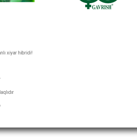
lı xiyar hibridi!
r
aqlıdır
b