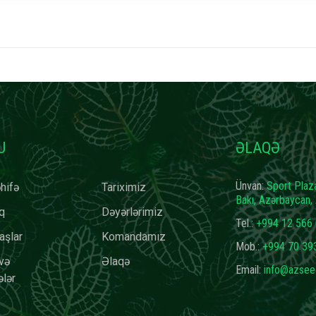
U
ƏLAQƏ
Ünvan:
Sport Plaza
hifə
Tariximiz
Bakı, Azərbaycan
q
Dəyərlərimiz
Tel.:
+994 12 566 
aşlar
Komandamız
Mob.:
+994 70 39
və
Əlaqə
Email:
info@azsee
lər