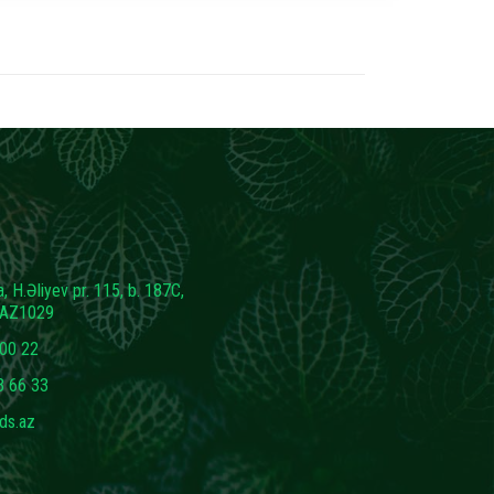
, H.Əliyev pr. 115, b. 187C,
, AZ1029
00 22
3 66 33
ds.az