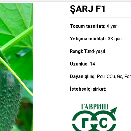
ŞARJ F1
Toxum təsnifatı:
Xiyar
Yetişmə müddəti:
33 gün
Rəngi:
Tünd-yaşıl
Uzunluq:
14
Dayanıqlılıq:
Pcu, CCu, Gc, For
İstehsalçı şirkət: