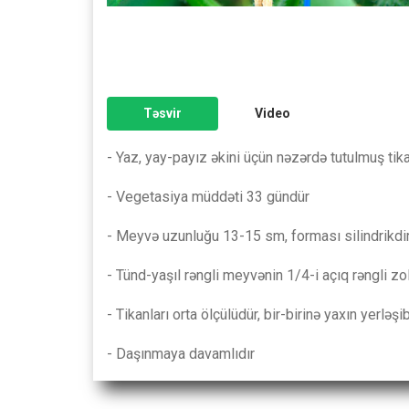
Təsvir
Video
- Yaz, yay-payız əkini üçün nəzərdə tutulmuş tikan
- Vegetasiya müddəti 33 gündür
- Meyvə uzunluğu 13-15 sm, forması silindrikdi
- Tünd-yaşıl rəngli meyvənin 1/4-i açıq rəngli zol
- Tikanları orta ölçülüdür, bir-birinə yaxın yerləşi
- Daşınmaya davamlıdır