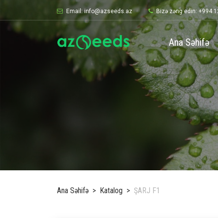
Email: info@azseeds.az
Bizə zəng edin: +994 1
Ana Səhifə
Ana Səhifə
Katalog
ŞARJ F1