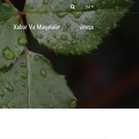
Dil
Xəbər Və Məqalələr
Əlaqə